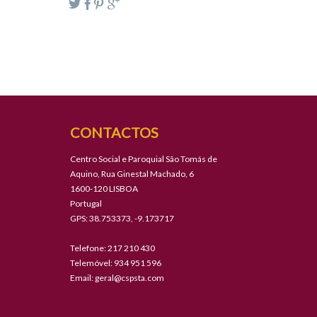
CONTACTOS
Centro Social e Paroquial São Tomás de
Aquino, Rua Ginestal Machado, 6
1600-120 LISBOA
Portugal
GPS: 38.753373, -9.173717
Telefone: 217 210 430
Telemóvel: 934 951 596
Email:
geral@cspsta.com